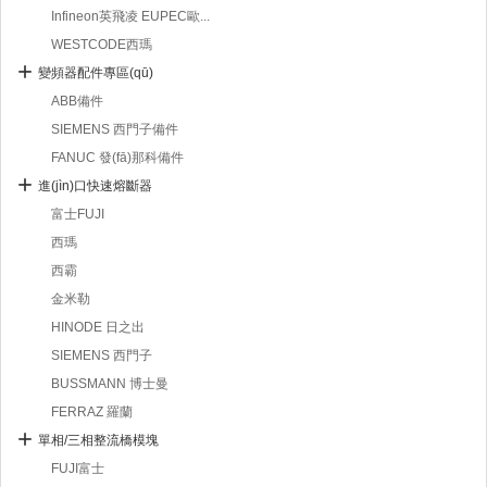
Infineon英飛凌 EUPEC歐...
WESTCODE西瑪
變頻器配件專區(qū)
ABB備件
SIEMENS 西門子備件
FANUC 發(fā)那科備件
進(jìn)口快速熔斷器
富士FUJI
西瑪
西霸
金米勒
HINODE 日之出
SIEMENS 西門子
BUSSMANN 博士曼
FERRAZ 羅蘭
單相/三相整流橋模塊
FUJI富士