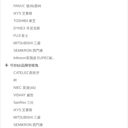
FANUC 發(fā)那科
IXYS 艾賽斯
TOSHIBA 東芝
DYNEX 丹尼克斯
FUJI 富士
MITSUBISHI 三菱
SEMIKRON 西門康
Infineon英飛凌 EUPEC歐...
可控硅/晶閘管模塊
CATELEC西班牙
IR
NIEC 英達(dá)
VISHAY 威世
SanRex 三社
IXYS 艾賽斯
MITSUBISHI 三菱
SEMIKRON 西門康