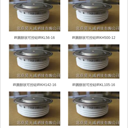
IR圓餅狀可控硅IRKL56-16
IR圓餅狀可控硅IRKH500-12
IR圓餅狀可控硅IRKH142-16
IR圓餅狀可控硅IRKL105-16