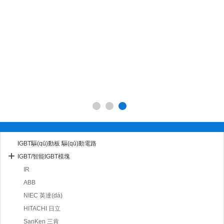
IGBT驅(qū)動板 驅(qū)動電路
IGBT/智能IGBT模塊
IR
ABB
NIEC 英達(dá)
HITACHI 日立
SanKen 三肯